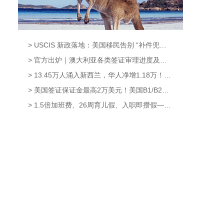
> USCIS 新政落地：美国移民告别 “补件兜底时代”，材料不齐=直接拒签?【奥烨移民资讯】
> 官方出炉｜澳大利亚各类签证审理进度及最新变化（截止8月7日）【奥烨澳洲移民资讯】
> 13.45万人涌入新西兰，华人净增1.18万！获批率高达95.6%，这条新西兰移民通道藏不住了！【奥烨移民资讯】
> 美国签证保证金最高2万美元！美国B1/B2新政8月3日正式生效，中国申请人暂不受影响【奥烨移民资讯】
> 1.5倍加班费、26周育儿假、入职即攒假——新西兰这波休假福利升级太硬核！【奥烨移民资讯】