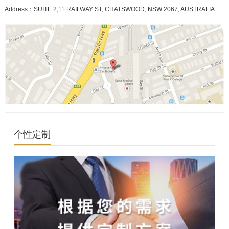
Address：SUITE 2,11 RAILWAY ST, CHATSWOOD, NSW 2067, AUSTRALIA
个性定制