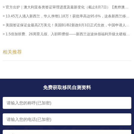
> 官方出炉｜澳大利亚各类签证审理进度及最新变化（截止8月7日）【奥烨澳洲移民资讯】
> 13.45万人涌入新西兰，华人净增1.18万！获批率高达95.6%，这条新西兰移民通道藏不住了！【奥烨移民资讯】
> 美国签证保证金最高2万美元！美国B1/B2新政8月3日正式生效，中国申请人暂不受影响【奥烨移民资讯】
> 1.5倍加班费、26周育儿假、入职即攒假——新西兰这波休假福利升级太硬核！【奥烨移民资讯】
相关推荐
免费获取移民自测资料