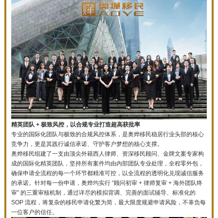
精英团队 + 极致风控，以合规专业打造超高获批率
专业的国际化团队与极致的合规风控体系，是奥烨移民稳居行业头部的核心
竞争力，更是其践行诚信承诺、守护客户梦想的核心支撑。
奥烨移民组建了一支由顶尖外籍西人律师、资深移民顾问、金牌文案专家构
成的国际化精英团队，坚持所有案件均由内部团队专业处理，全程零外包，
确保申请全流程的每一个环节都精准可控，以全流程的透明化兑现诚信服务
的承诺。针对每一份申请，奥烨均实行 “顾问初审 + 律师复审 + 海外团队终
审” 的三重审核机制，通过详尽的模拟背调、完善的面试辅导、标准化的
SOP 流程，将复杂的移民申请化繁为简，最大限度规避申请风险，不辜负每
一位客户的信任。