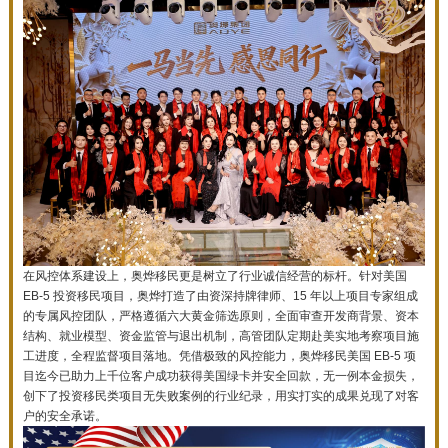
在风控体系建设上，奥烨移民更是树立了行业诚信经营的标杆。针对美国
EB-5 投资移民项目，奥烨打造了由资深持牌律师、15 年以上项目专家组成
的专属风控团队，严格遵循六大黄金筛选原则，全面审查开发商背景、资本
结构、就业模型、资金监管与退出机制，高管团队定期赴美实地考察项目施
工进度，全程监督项目落地。凭借极致的风控能力，奥烨移民美国 EB-5 项
目迄今已助力上千位客户成功获得美国绿卡并安全回款，无一例本金损失，
创下了投资移民类项目无失败案例的行业纪录，用实打实的成果兑现了对客
户的安全承诺。