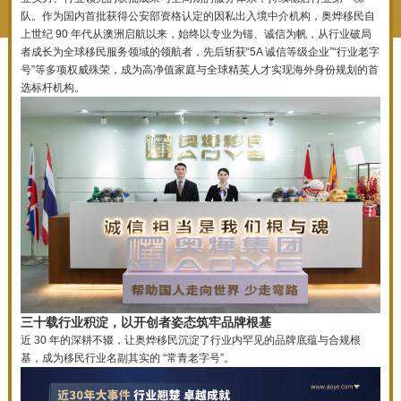
队。作为国内首批获得公安部资格认定的因私出入境中介机构，奥烨移民自
上世纪 90 年代从澳洲启航以来，始终以专业为锚、诚信为帆，从行业破局
者成长为全球移民服务领域的领航者，先后斩获“5A 诚信等级企业”“行业老字
号”等多项权威殊荣，成为高净值家庭与全球精英人才实现海外身份规划的首
选标杆机构。
三十载行业积淀，以开创者姿态筑牢品牌根基
近 30 年的深耕不辍，让奥烨移民沉淀了行业内罕见的品牌底蕴与合规根
基，成为移民行业名副其实的 “常青老字号”。