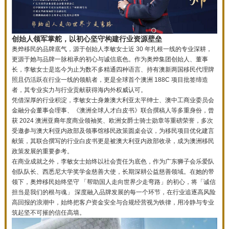
创始人领军掌舵，以初心坚守构建行业资源壁垒
奥烨移民的品牌底气，源于创始人李敏女士近 30 年扎根一线的专业深耕，
更源于她与品牌一脉相承的初心与诚信底色。作为奥烨集团创始人、董事
长，李敏女士是迄今为止为数不多精通四种语言、持有澳新两国移民代理牌
照且仍活跃在行业一线的领航者，更是全球首个澳洲 188C 项目批签缔造
者，其专业实力与行业贡献获得海内外权威认可。
凭借深厚的行业积淀，李敏女士身兼澳大利亚太平绅士、澳中工商业委员会
金融分会董事会理事、《澳洲全球人才白皮书》联合撰稿人等多重身份，曾
获 2024 澳洲亚裔年度商业领袖奖、欧洲女爵士骑士勋章等重磅荣誉，多次
受邀参与澳大利亚内政部及领事馆移民政策圆桌会议，为移民项目优化建言
献策，其联合撰写的行业白皮书更是被澳大利亚内政部收录，成为澳洲移民
政策发展的重要参考。
在商业成就之外，李敏女士始终以社会责任为底色，作为广东狮子会乐爱队
创队队长、西悉尼大学奖学金慈善大使，长期深耕公益慈善领域。在她的带
领下，奥烨移民始终坚守 「帮助国人走向世界少走弯路」的初心，将「诚信
担当是我们的根与魂」 深度融入品牌发展的每一个环节，在行业追逐高风险
高回报的浪潮中，始终把客户资金安全与合规经营视为铁律，用冷静与专业
筑起坚不可摧的信任高墙。