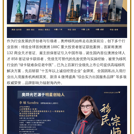
作为行业发展的开创者与引领者，奥烨移民始终走在政策前沿，创下多个行
业首例：缔造全球首例澳洲 188C 重大投资者签证获批案例，首家将澳洲
132 商业天才签证、雇主担保签证引入中国市场，诞生国内首位澳洲全球人
才 858 签证绿卡获得者，凭借无可替代的先发优势与实操经验，被誉为移民
行业的 “绿卡疑难杂症老中医”，已为上百家行业领先上市公司提供高端移民
解决方案，先后斩获 “十五年以上诚信经营企业” 金牌奖、全国因私出入境行
业出入境服务机构精英奖、新浪 & 微博盛典 “综合实力出国服务品牌” 等多项
权威荣誉，品牌影响力辐射海内外。