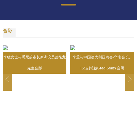
合影
李敏女士与悉尼前市长新洲议员曾筱龙
李董与中国澳大利亚商会-华南会长、
先生合影
ISS副总裁Greg Smith 合照