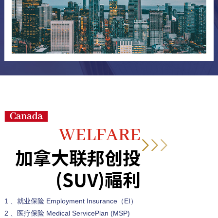
1 、就业保险 Employment Insurance（EI）
2 、医疗保险 Medical ServicePlan (MSP)