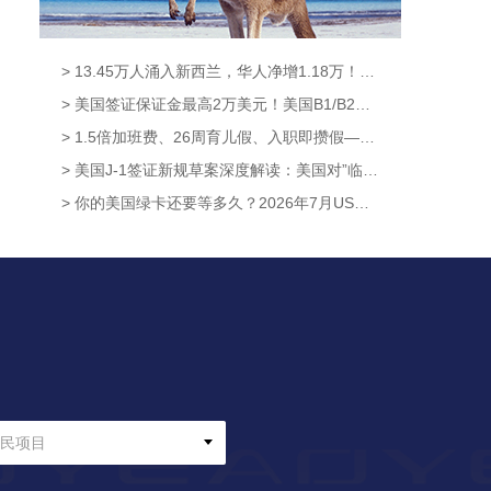
> 13.45万人涌入新西兰，华人净增1.18万！获批率高达95.6%，这条新西兰移民通道藏不住了！【奥烨移民资讯】
> 美国签证保证金最高2万美元！美国B1/B2新政8月3日正式生效，中国申请人暂不受影响【奥烨移民资讯】
> 1.5倍加班费、26周育儿假、入职即攒假——新西兰这波休假福利升级太硬核！【奥烨移民资讯】
> 美国J-1签证新规草案深度解读：美国对”临时身份”的管理逻辑，已经彻底变了【澳洲移民资讯】
> 你的美国绿卡还要等多久？2026年7月USCIS数据给出了答案【奥烨移民资讯】
民项目