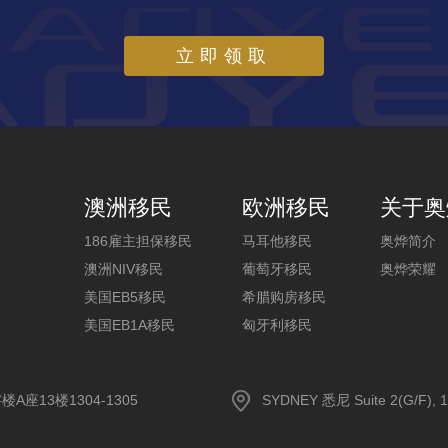
立即领取
澳洲移民
欧洲移民
关于奥
186雇主担保移民
马耳他移民
奥烨简介
澳洲NIV移民
葡萄牙移民
奥烨荣耀
美国EB5移民
希腊购房移民
美国EB1A移民
匈牙利移民
13楼1304-1305
SYDNEY 悉尼 Suite 2(G/F), 1