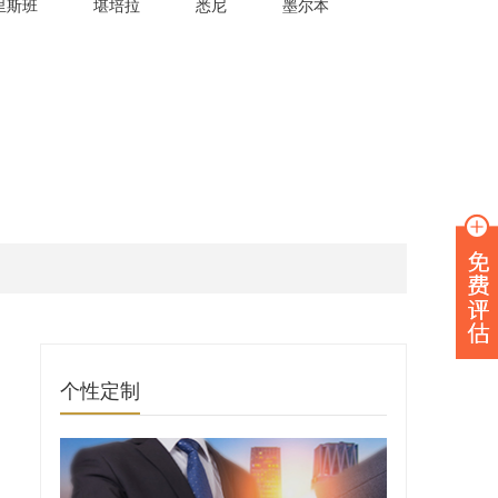
里斯班
堪培拉
悉尼
墨尔本
个性定制