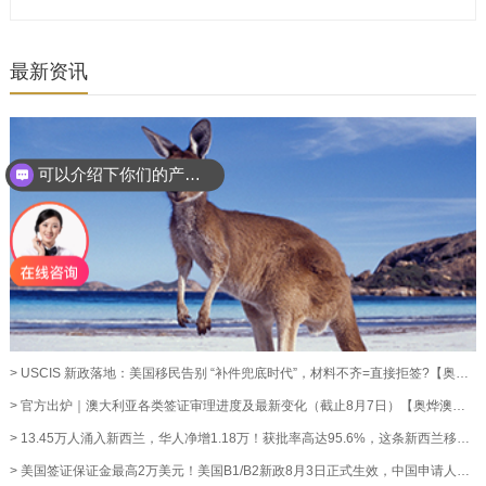
最新资讯
可以介绍下你们的产品么？
> USCIS 新政落地：美国移民告别 “补件兜底时代”，材料不齐=直接拒签?【奥烨移民资讯】
> 官方出炉｜澳大利亚各类签证审理进度及最新变化（截止8月7日）【奥烨澳洲移民资讯】
> 13.45万人涌入新西兰，华人净增1.18万！获批率高达95.6%，这条新西兰移民通道藏不住了！【奥烨移民资讯】
> 美国签证保证金最高2万美元！美国B1/B2新政8月3日正式生效，中国申请人暂不受影响【奥烨移民资讯】