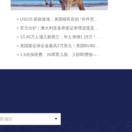
> USCIS 新政落地：美国移民告别 “补件兜底时代”，材料不齐=直接拒签?【奥烨移民资讯】
> 官方出炉｜澳大利亚各类签证审理进度及最新变化（截止8月7日）【奥烨澳洲移民资讯】
> 13.45万人涌入新西兰，华人净增1.18万！获批率高达95.6%，这条新西兰移民通道藏不住了！【奥烨移民资讯】
> 美国签证保证金最高2万美元！美国B1/B2新政8月3日正式生效，中国申请人暂不受影响【奥烨移民资讯】
> 1.5倍加班费、26周育儿假、入职即攒假——新西兰这波休假福利升级太硬核！【奥烨移民资讯】
民项目