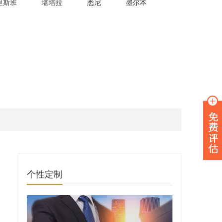
里斯班
堪培拉
悉尼
墨尔本
个性定制