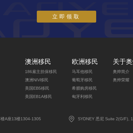
立即领取
澳洲移民
欧洲移民
关于奥
186雇主担保移民
马耳他移民
奥烨简介
澳洲NIV移民
葡萄牙移民
奥烨荣耀
美国EB5移民
希腊购房移民
美国EB1A移民
匈牙利移民
13楼1304-1305
SYDNEY 悉尼 Suite 2(G/F), 1