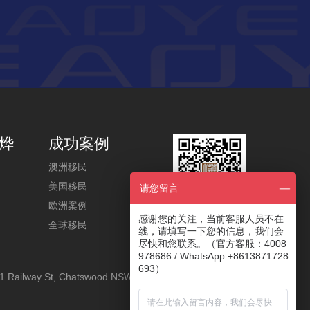
烨
成功案例
澳洲移民
美国移民
请您留言
欧洲案例
感谢您的关注，当前客服人员不在
关注奥烨公众号
全球移民
线，请填写一下您的信息，我们会
尽快和您联系。（官方客服：4008
978686 / WhatsApp:+8613871728
693）
1 Railway St, Chatswood NSW 2067