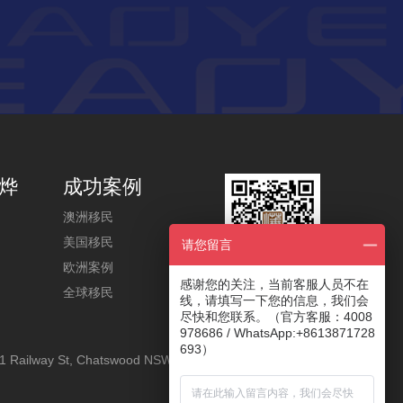
烨
成功案例
澳洲移民
美国移民
请您留言
欧洲案例
感谢您的关注，当前客服人员不在
关注奥烨公众号
全球移民
线，请填写一下您的信息，我们会
尽快和您联系。（官方客服：4008
978686 / WhatsApp:+8613871728
693）
1 Railway St, Chatswood NSW 2067