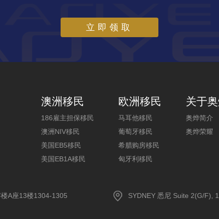
立即领取
澳洲移民
欧洲移民
关于奥
186雇主担保移民
马耳他移民
奥烨简介
澳洲NIV移民
葡萄牙移民
奥烨荣耀
美国EB5移民
希腊购房移民
美国EB1A移民
匈牙利移民
13楼1304-1305
SYDNEY 悉尼 Suite 2(G/F), 1