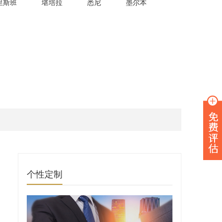
里斯班
堪培拉
悉尼
墨尔本
个性定制