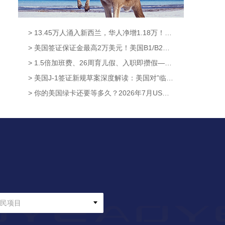
> 13.45万人涌入新西兰，华人净增1.18万！获批率高达95.6%，这条新西兰移民通道藏不住了！【奥烨移民资讯】
> 美国签证保证金最高2万美元！美国B1/B2新政8月3日正式生效，中国申请人暂不受影响【奥烨移民资讯】
> 1.5倍加班费、26周育儿假、入职即攒假——新西兰这波休假福利升级太硬核！【奥烨移民资讯】
> 美国J-1签证新规草案深度解读：美国对”临时身份”的管理逻辑，已经彻底变了【澳洲移民资讯】
> 你的美国绿卡还要等多久？2026年7月USCIS数据给出了答案【奥烨移民资讯】
民项目