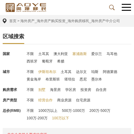
首页
>
海外房产_海外房产购买投资_海外购房移民_海外房产中介公司
区域搜索
国家
不限
土耳其
澳大利亚
塞浦路斯
爱尔兰
马耳他
西班牙
葡萄牙
希腊
城市
不限
伊斯坦布尔
土耳其
达尔文
珀斯
阿德莱德
黄金海岸
布里斯班
堪培拉
悉尼
墨尔本
购房需求
不限
别墅
海景房
学区房
投资房
自住房
房产类型
不限
经营合作
商业房源
住宅房源
总价(RMB)
不限
1000万以上
500万-1000万
200万-500万
100万-200万
100万以下