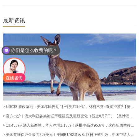
最新资讯
你们是怎么收费的呢？
> USCIS 新政落地：美国移民告别 “补件兜底时代”，材料不齐=直接拒签?【奥烨移民资讯】
> 官方出炉｜澳大利亚各类签证审理进度及最新变化（截止8月7日）【奥烨澳洲移民资讯】
> 13.45万人涌入新西兰，华人净增1.18万！获批率高达95.6%，这条新西兰移民通道藏不住了！【奥烨移民资讯】
> 美国签证保证金最高2万美元！美国B1/B2新政8月3日正式生效，中国申请人暂不受影响【奥烨移民资讯】