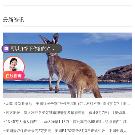
最新资讯
可以介绍下你们的产品么？
> USCIS 新政落地：美国移民告别 “补件兜底时代”，材料不齐=直接拒签?【奥烨移民资讯】
> 官方出炉｜澳大利亚各类签证审理进度及最新变化（截止8月7日）【奥烨澳洲移民资讯】
> 13.45万人涌入新西兰，华人净增1.18万！获批率高达95.6%，这条新西兰移民通道藏不住了！【奥烨移民资讯】
> 美国签证保证金最高2万美元！美国B1/B2新政8月3日正式生效，中国申请人暂不受影响【奥烨移民资讯】