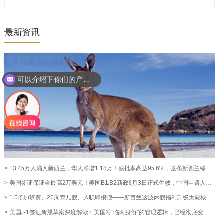
最新资讯
现在有优惠活动么？
可以介绍下你们的产品么？
> 13.45万人涌入新西兰，华人净增1.18万！获批率高达95.6%，这条新西兰移民通道藏不住了！【奥烨移民资讯】
> 美国签证保证金最高2万美元！美国B1/B2新政8月3日正式生效，中国申请人暂不受影响【奥烨移民资讯】
> 1.5倍加班费、26周育儿假、入职即攒假——新西兰这波休假福利升级太硬核！【奥烨移民资讯】
> 美国J-1签证新规草案深度解读：美国对”临时身份”的管理逻辑，已经彻底变了【澳洲移民资讯】