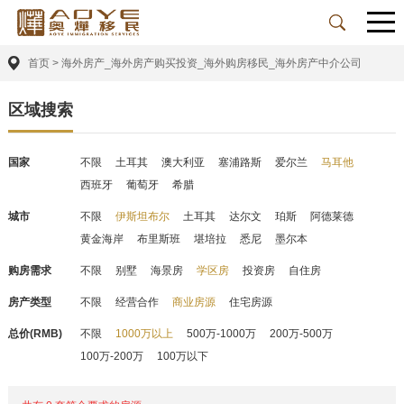
首页
>
海外房产_海外房产购买投资_海外购房移民_海外房产中介公司
区域搜索
国家
不限
土耳其
澳大利亚
塞浦路斯
爱尔兰
马耳他
西班牙
葡萄牙
希腊
城市
不限
伊斯坦布尔
土耳其
达尔文
珀斯
阿德莱德
黄金海岸
布里斯班
堪培拉
悉尼
墨尔本
购房需求
不限
别墅
海景房
学区房
投资房
自住房
房产类型
不限
经营合作
商业房源
住宅房源
总价(RMB)
不限
1000万以上
500万-1000万
200万-500万
100万-200万
100万以下