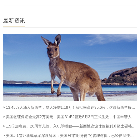
最新资讯
> 13.45万人涌入新西兰，华人净增1.18万！获批率高达95.6%，这条新西兰移民通道藏不住了！【奥烨移民资讯】
> 美国签证保证金最高2万美元！美国B1/B2新政8月3日正式生效，中国申请人暂不受影响【奥烨移民资讯】
> 1.5倍加班费、26周育儿假、入职即攒假——新西兰这波休假福利升级太硬核！【奥烨移民资讯】
> 美国J-1签证新规草案深度解读：美国对”临时身份”的管理逻辑，已经彻底变了【澳洲移民资讯】