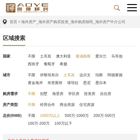
首页
>
海外房产_海外房产购买投资_海外购房移民_海外房产中介公司
区域搜索
国家
不限
土耳其
澳大利亚
塞浦路斯
爱尔兰
马耳他
西班牙
葡萄牙
希腊
城市
不限
伊斯坦布尔
土耳其
达尔文
珀斯
阿德莱德
黄金海岸
布里斯班
堪培拉
悉尼
墨尔本
购房需求
不限
别墅
海景房
学区房
投资房
自住房
房产类型
不限
经营合作
商业房源
住宅房源
总价(RMB)
不限
1000万以上
500万-1000万
200万-500万
100万-200万
100万以下