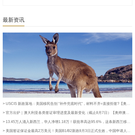
最新资讯
> USCIS 新政落地：美国移民告别 “补件兜底时代”，材料不齐=直接拒签?【奥烨移民资讯】
> 官方出炉｜澳大利亚各类签证审理进度及最新变化（截止8月7日）【奥烨澳洲移民资讯】
> 13.45万人涌入新西兰，华人净增1.18万！获批率高达95.6%，这条新西兰移民通道藏不住了！【奥烨移民资讯】
> 美国签证保证金最高2万美元！美国B1/B2新政8月3日正式生效，中国申请人暂不受影响【奥烨移民资讯】