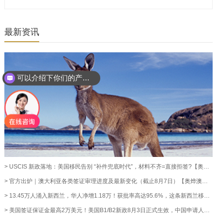
最新资讯
可以介绍下你们的产品么？
> USCIS 新政落地：美国移民告别 “补件兜底时代”，材料不齐=直接拒签?【奥烨移民资讯】
> 官方出炉｜澳大利亚各类签证审理进度及最新变化（截止8月7日）【奥烨澳洲移民资讯】
> 13.45万人涌入新西兰，华人净增1.18万！获批率高达95.6%，这条新西兰移民通道藏不住了！【奥烨移民资讯】
> 美国签证保证金最高2万美元！美国B1/B2新政8月3日正式生效，中国申请人暂不受影响【奥烨移民资讯】