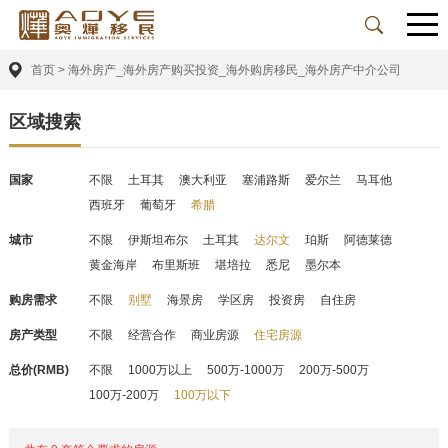
首页
>
海外房产_海外房产购买投资_海外购房移民_海外房产中介公司
区域搜索
国家
不限
土耳其
澳大利亚
塞浦路斯
爱尔兰
马耳他
西班牙
葡萄牙
希腊
城市
不限
伊斯坦布尔
土耳其
达尔文
珀斯
阿德莱德
黄金海岸
布里斯班
堪培拉
悉尼
墨尔本
购房需求
不限
别墅
海景房
学区房
投资房
自住房
房产类型
不限
经营合作
商业房源
住宅房源
总价(RMB)
不限
1000万以上
500万-1000万
200万-500万
100万-200万
100万以下