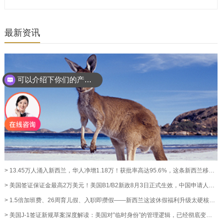
最新资讯
可以介绍下你们的产品么？
> 13.45万人涌入新西兰，华人净增1.18万！获批率高达95.6%，这条新西兰移民通道藏不住了！【奥烨移民资讯】
> 美国签证保证金最高2万美元！美国B1/B2新政8月3日正式生效，中国申请人暂不受影响【奥烨移民资讯】
> 1.5倍加班费、26周育儿假、入职即攒假——新西兰这波休假福利升级太硬核！【奥烨移民资讯】
> 美国J-1签证新规草案深度解读：美国对”临时身份”的管理逻辑，已经彻底变了【澳洲移民资讯】