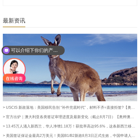
最新资讯
可以介绍下你们的产品么？
> USCIS 新政落地：美国移民告别 “补件兜底时代”，材料不齐=直接拒签?【奥烨移民资讯】
> 官方出炉｜澳大利亚各类签证审理进度及最新变化（截止8月7日）【奥烨澳洲移民资讯】
> 13.45万人涌入新西兰，华人净增1.18万！获批率高达95.6%，这条新西兰移民通道藏不住了！【奥烨移民资讯】
> 美国签证保证金最高2万美元！美国B1/B2新政8月3日正式生效，中国申请人暂不受影响【奥烨移民资讯】