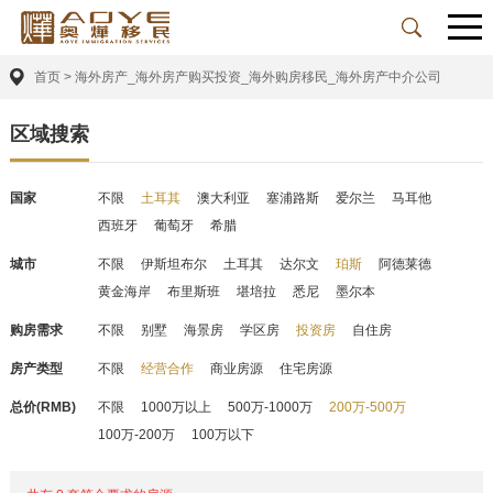
首页
>
海外房产_海外房产购买投资_海外购房移民_海外房产中介公司
区域搜索
国家
不限
土耳其
澳大利亚
塞浦路斯
爱尔兰
马耳他
西班牙
葡萄牙
希腊
城市
不限
伊斯坦布尔
土耳其
达尔文
珀斯
阿德莱德
黄金海岸
布里斯班
堪培拉
悉尼
墨尔本
购房需求
不限
别墅
海景房
学区房
投资房
自住房
房产类型
不限
经营合作
商业房源
住宅房源
总价(RMB)
不限
1000万以上
500万-1000万
200万-500万
100万-200万
100万以下