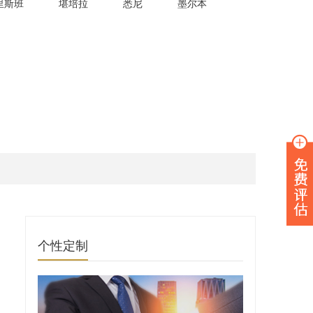
里斯班
堪培拉
悉尼
墨尔本
个性定制