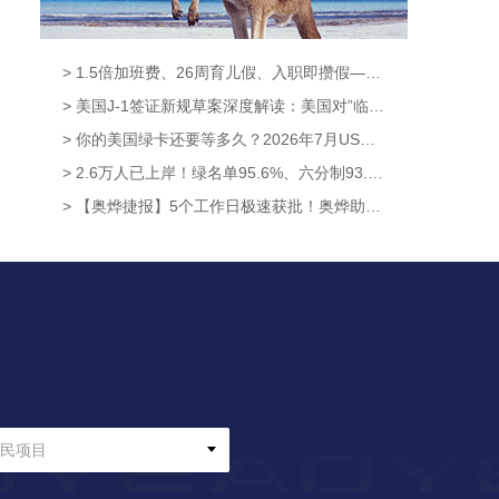
> 1.5倍加班费、26周育儿假、入职即攒假——新西兰这波休假福利升级太硬核！【奥烨移民资讯】
> 美国J-1签证新规草案深度解读：美国对”临时身份”的管理逻辑，已经彻底变了【澳洲移民资讯】
> 你的美国绿卡还要等多久？2026年7月USCIS数据给出了答案【奥烨移民资讯】
> 2.6万人已上岸！绿名单95.6%、六分制93.4%，新西兰技术移民通过率凭什么这么高？【奥烨移民资讯】
> 【奥烨捷报】5个工作日极速获批！奥烨助力186客户C女士成功斩获会计职评
民项目