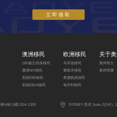
立即领取
澳洲移民
欧洲移民
关于奥
186雇主担保移民
马耳他移民
奥烨简介
澳洲NIV移民
葡萄牙移民
奥烨荣耀
美国EB5移民
希腊购房移民
美国EB1A移民
匈牙利移民
13楼1304-1305
SYDNEY 悉尼 Suite 2(G/F), 1