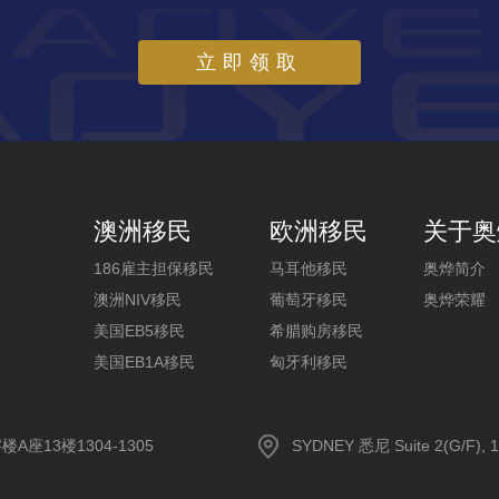
立即领取
澳洲移民
欧洲移民
关于奥
186雇主担保移民
马耳他移民
奥烨简介
澳洲NIV移民
葡萄牙移民
奥烨荣耀
美国EB5移民
希腊购房移民
美国EB1A移民
匈牙利移民
13楼1304-1305
SYDNEY 悉尼 Suite 2(G/F), 1