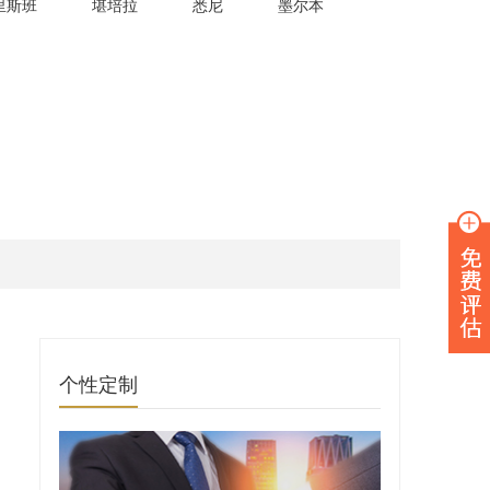
里斯班
堪培拉
悉尼
墨尔本
个性定制