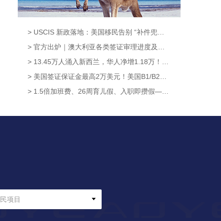
> USCIS 新政落地：美国移民告别 “补件兜底时代”，材料不齐=直接拒签?【奥烨移民资讯】
> 官方出炉｜澳大利亚各类签证审理进度及最新变化（截止8月7日）【奥烨澳洲移民资讯】
> 13.45万人涌入新西兰，华人净增1.18万！获批率高达95.6%，这条新西兰移民通道藏不住了！【奥烨移民资讯】
> 美国签证保证金最高2万美元！美国B1/B2新政8月3日正式生效，中国申请人暂不受影响【奥烨移民资讯】
> 1.5倍加班费、26周育儿假、入职即攒假——新西兰这波休假福利升级太硬核！【奥烨移民资讯】
民项目