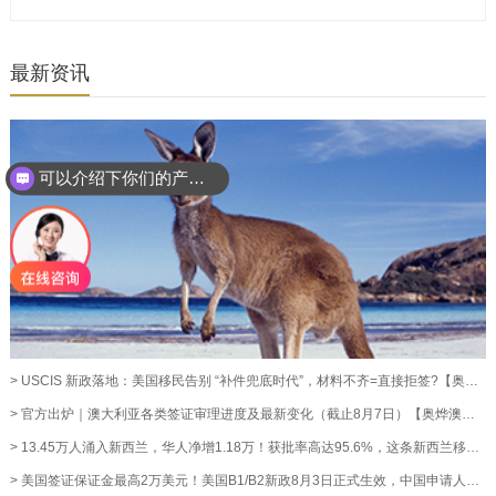
最新资讯
可以介绍下你们的产品么？
> USCIS 新政落地：美国移民告别 “补件兜底时代”，材料不齐=直接拒签?【奥烨移民资讯】
> 官方出炉｜澳大利亚各类签证审理进度及最新变化（截止8月7日）【奥烨澳洲移民资讯】
> 13.45万人涌入新西兰，华人净增1.18万！获批率高达95.6%，这条新西兰移民通道藏不住了！【奥烨移民资讯】
> 美国签证保证金最高2万美元！美国B1/B2新政8月3日正式生效，中国申请人暂不受影响【奥烨移民资讯】