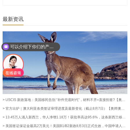
最新资讯
可以介绍下你们的产品么？
> USCIS 新政落地：美国移民告别 “补件兜底时代”，材料不齐=直接拒签?【奥烨移民资讯】
> 官方出炉｜澳大利亚各类签证审理进度及最新变化（截止8月7日）【奥烨澳洲移民资讯】
> 13.45万人涌入新西兰，华人净增1.18万！获批率高达95.6%，这条新西兰移民通道藏不住了！【奥烨移民资讯】
> 美国签证保证金最高2万美元！美国B1/B2新政8月3日正式生效，中国申请人暂不受影响【奥烨移民资讯】