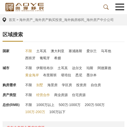
首页
>
海外房产_海外房产购买投资_海外购房移民_海外房产中介公司
区域搜索
国家
不限
土耳其
澳大利亚
塞浦路斯
爱尔兰
马耳他
西班牙
葡萄牙
希腊
城市
不限
伊斯坦布尔
土耳其
达尔文
珀斯
阿德莱德
黄金海岸
布里斯班
堪培拉
悉尼
墨尔本
购房需求
不限
别墅
海景房
学区房
投资房
自住房
房产类型
不限
经营合作
商业房源
住宅房源
总价(RMB)
不限
1000万以上
500万-1000万
200万-500万
100万-200万
100万以下