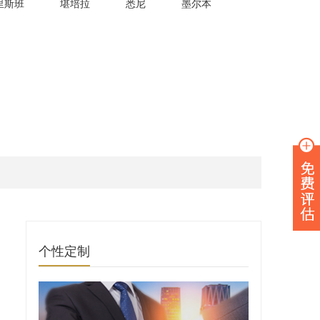
里斯班
堪培拉
悉尼
墨尔本
个性定制