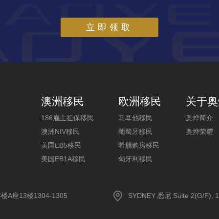
立即领取
澳洲移民
欧洲移民
关于奥
186雇主担保移民
马耳他移民
奥烨简介
澳洲NIV移民
葡萄牙移民
奥烨荣耀
美国EB5移民
希腊购房移民
美国EB1A移民
匈牙利移民
13楼1304-1305
SYDNEY 悉尼 Suite 2(G/F), 1