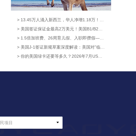
> 13.45万人涌入新西兰，华人净增1.18万！获批率高达95.6%，这条新西兰移民通道藏不住了！【奥烨移民资讯】
> 美国签证保证金最高2万美元！美国B1/B2新政8月3日正式生效，中国申请人暂不受影响【奥烨移民资讯】
> 1.5倍加班费、26周育儿假、入职即攒假——新西兰这波休假福利升级太硬核！【奥烨移民资讯】
> 美国J-1签证新规草案深度解读：美国对”临时身份”的管理逻辑，已经彻底变了【澳洲移民资讯】
> 你的美国绿卡还要等多久？2026年7月USCIS数据给出了答案【奥烨移民资讯】
民项目