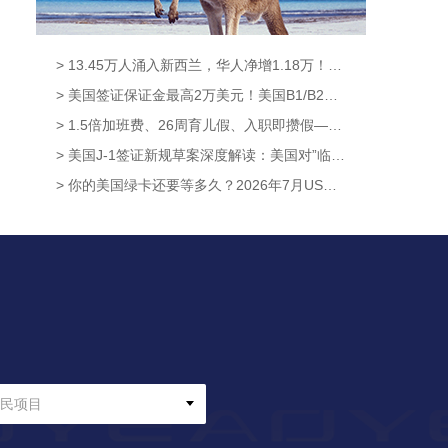
> 13.45万人涌入新西兰，华人净增1.18万！获批率高达95.6%，这条新西兰移民通道藏不住了！【奥烨移民资讯】
> 美国签证保证金最高2万美元！美国B1/B2新政8月3日正式生效，中国申请人暂不受影响【奥烨移民资讯】
> 1.5倍加班费、26周育儿假、入职即攒假——新西兰这波休假福利升级太硬核！【奥烨移民资讯】
> 美国J-1签证新规草案深度解读：美国对”临时身份”的管理逻辑，已经彻底变了【澳洲移民资讯】
> 你的美国绿卡还要等多久？2026年7月USCIS数据给出了答案【奥烨移民资讯】
民项目