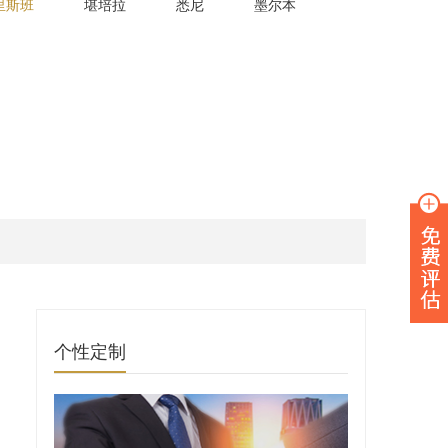
里斯班
堪培拉
悉尼
墨尔本
个性定制