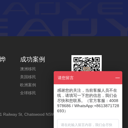
烨
成功案例
澳洲移民
美国移民
请您留言
欧洲案例
感谢您的关注，当前客服人员不在
关注奥烨公众号
全球移民
线，请填写一下您的信息，我们会
尽快和您联系。（官方客服：4008
978686 / WhatsApp:+8613871728
693）
1 Railway St, Chatswood NSW 2067