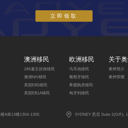
立即领取
澳洲移民
欧洲移民
关于奥
186雇主担保移民
马耳他移民
奥烨简介
澳洲NIV移民
葡萄牙移民
奥烨荣耀
美国EB5移民
希腊购房移民
美国EB1A移民
匈牙利移民
13楼1304-1305
SYDNEY 悉尼 Suite 2(G/F), 1