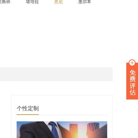
里斯班
堪培拉
悉尼
墨尔本
个性定制