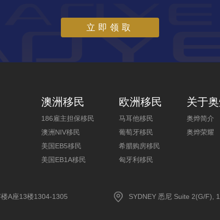
立即领取
澳洲移民
欧洲移民
关于奥
186雇主担保移民
马耳他移民
奥烨简介
澳洲NIV移民
葡萄牙移民
奥烨荣耀
美国EB5移民
希腊购房移民
美国EB1A移民
匈牙利移民
13楼1304-1305
SYDNEY 悉尼 Suite 2(G/F), 1