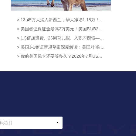
> 13.45万人涌入新西兰，华人净增1.18万！获批率高达95.6%，这条新西兰移民通道藏不住了！【奥烨移民资讯】
> 美国签证保证金最高2万美元！美国B1/B2新政8月3日正式生效，中国申请人暂不受影响【奥烨移民资讯】
> 1.5倍加班费、26周育儿假、入职即攒假——新西兰这波休假福利升级太硬核！【奥烨移民资讯】
> 美国J-1签证新规草案深度解读：美国对”临时身份”的管理逻辑，已经彻底变了【澳洲移民资讯】
> 你的美国绿卡还要等多久？2026年7月USCIS数据给出了答案【奥烨移民资讯】
民项目