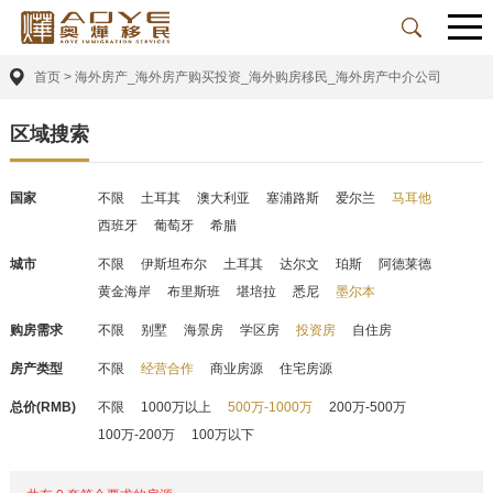
首页
>
海外房产_海外房产购买投资_海外购房移民_海外房产中介公司
区域搜索
国家
不限
土耳其
澳大利亚
塞浦路斯
爱尔兰
马耳他
西班牙
葡萄牙
希腊
城市
不限
伊斯坦布尔
土耳其
达尔文
珀斯
阿德莱德
黄金海岸
布里斯班
堪培拉
悉尼
墨尔本
购房需求
不限
别墅
海景房
学区房
投资房
自住房
房产类型
不限
经营合作
商业房源
住宅房源
总价(RMB)
不限
1000万以上
500万-1000万
200万-500万
100万-200万
100万以下