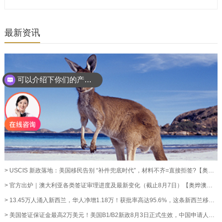
最新资讯
可以介绍下你们的产品么？
> USCIS 新政落地：美国移民告别 “补件兜底时代”，材料不齐=直接拒签?【奥烨移民资讯】
> 官方出炉｜澳大利亚各类签证审理进度及最新变化（截止8月7日）【奥烨澳洲移民资讯】
> 13.45万人涌入新西兰，华人净增1.18万！获批率高达95.6%，这条新西兰移民通道藏不住了！【奥烨移民资讯】
> 美国签证保证金最高2万美元！美国B1/B2新政8月3日正式生效，中国申请人暂不受影响【奥烨移民资讯】