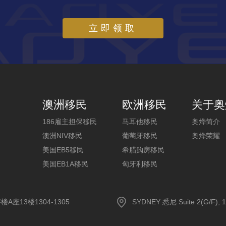
立即领取
澳洲移民
欧洲移民
关于奥
186雇主担保移民
马耳他移民
奥烨简介
澳洲NIV移民
葡萄牙移民
奥烨荣耀
美国EB5移民
希腊购房移民
美国EB1A移民
匈牙利移民
13楼1304-1305
SYDNEY 悉尼 Suite 2(G/F), 1