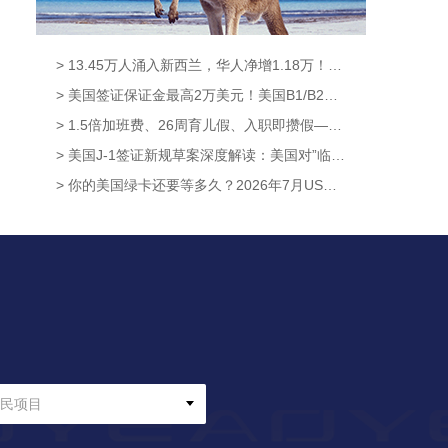
> 13.45万人涌入新西兰，华人净增1.18万！获批率高达95.6%，这条新西兰移民通道藏不住了！【奥烨移民资讯】
> 美国签证保证金最高2万美元！美国B1/B2新政8月3日正式生效，中国申请人暂不受影响【奥烨移民资讯】
> 1.5倍加班费、26周育儿假、入职即攒假——新西兰这波休假福利升级太硬核！【奥烨移民资讯】
> 美国J-1签证新规草案深度解读：美国对”临时身份”的管理逻辑，已经彻底变了【澳洲移民资讯】
> 你的美国绿卡还要等多久？2026年7月USCIS数据给出了答案【奥烨移民资讯】
民项目