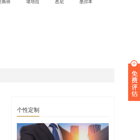
里斯班
堪培拉
悉尼
墨尔本
个性定制